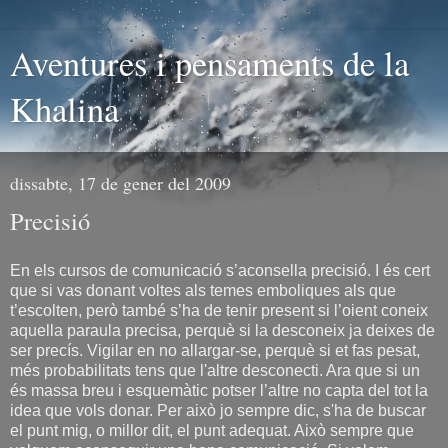
Aventures i pensaments de la
Khalina
dissabte, 17 de gener del 2009
Precisió
En els cursos de comunicació s’aconsella precisió. I és cert
que si vas donant voltes als temes emboliques als que
t’escolten, però també s’ha de tenir present si l’oient coneix
aquella paraula precisa, perquè si la desconeix ja deixes de
ser precís. Vigilar en no allargar-se, perquè si et fas pesat,
més probabilitats tens que l'altre desconecti. Ara que si un
és massa breu i esquemàtic potser l’altre no capta del tot la
idea que vols donar. Per això jo sempre dic, s'ha de buscar
el punt mig, o millor dit, el punt adequat. Això sempre que