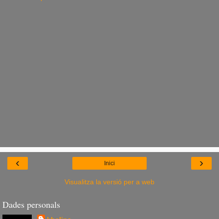
‹
›
Inici
Visualitza la versió per a web
Dades personals