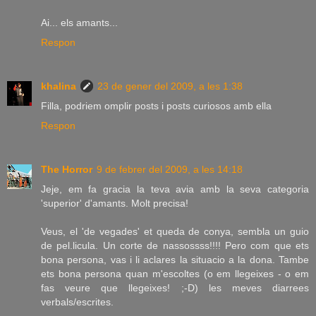
Ai... els amants...
Respon
khalina
23 de gener del 2009, a les 1:38
Filla, podriem omplir posts i posts curiosos amb ella
Respon
The Horror
9 de febrer del 2009, a les 14:18
Jeje, em fa gracia la teva avia amb la seva categoria
'superior' d'amants. Molt precisa!
Veus, el 'de vegades' et queda de conya, sembla un guio
de pel.licula. Un corte de nassossss!!!! Pero com que ets
bona persona, vas i li aclares la situacio a la dona. Tambe
ets bona persona quan m'escoltes (o em llegeixes - o em
fas veure que llegeixes! ;-D) les meves diarrees
verbals/escrites.