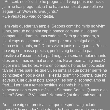
- Per cert, no sé si t'ho he preguntat - I vaig pensar doncs si
ja m'ho has preguntat, ja t'ho hauré contestat , però ella va
seguir - En Wow i tu viviu junts?
- De vegades.- vaig contestar.
I em vaig quedar tan ample. Segons com t'ho miris no vivim
junts, perquè no tenim cap hipoteca comuna, ni lloguer
compartit, ni dormim junts cada nit. Però quan podem, o
sigui caps de setmana i segons per on em caigui a mi la
feina estem junts, no? Doncs vivim junts de vegades. Potser
no vaig ser massa precisa, però li vaig buscar la part
positiva a l'assumpte. La part negativa seria comptar quants
dies en un mes normal ens veiem. No arribem a mig mes.O
pitjor mirar les hores. Però en còmput d'hores tampoc estan
tan bé altres parelles que viuen junts, ja que potser per feina
coincideixen poc a casa. I si estàs dormit no compta, que no
et veus. Clar que et pots abraçar i és bonic, sobretot amb el
fred.... I tornant a temes positius, després hi ha les
vancances on et veus més, i la Setmana Santa...Quants dies
falten? Setanta? Vuitanta? Noranta? (tot rima amb santa)
Aquí no vaig ser precisa, clar que després vaig aclarir
aquest "de vegades" a la dona de la veu gruixuda, perquè