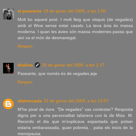
el paseante
19 de gener del 2009, a les 1:00
Molt bo aquest post. I molt lleig que visquis (de vegades)
amb el Wow sense estar casats. La teva àvia és massa
moderna. I quan les àvies són massa modernes passa que
així va el món de desmanegat.
Respon
khalina
20 de gener del 2009, a les 1:37
Paseante, que només és de vegades jeje
Respon
alatrencada
22 de gener del 2009, a les 13:07
M'he pixat de riure. "De vegades" vas contestar? Resposta
digna per a una personalitat tafanera con la de Miss. M.
Recordo el dia que m'explicava espantada que potser
estaria embarassada, quan pobreta... patia els inicis de la
menopausa.