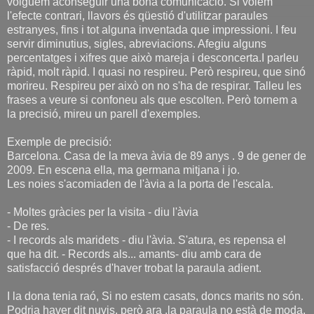
volguem aconseguir una bona comunicació. Si volem
l'efecte contrari, llavors és qüestió d'utilitzar paraules
estranyes, fins i tot alguna inventada que impressioni. I feu
servir diminutius, sigles, abreviacions. Afegiu alguns
percentatges i xifres que això mareja i desconcerta.I parleu
ràpid, molt ràpid. I quasi no respireu. Però respireu, que sinó
morireu. Respireu per això on no s'ha de respirar. Talleu les
frases a veure si confoneu als que escolten. Però tornem a
la precisió, mireu un parell d'exemples.
Exemple de precisió:
Barcelona. Casa de la meva àvia de 89 anys . 9 de gener de
2009. En escena ella, ma germana mitjana i jo.
Les noies s'acomiaden de l'àvia a la porta de l'escala.
- Moltes gràcies per la visita - diu l'àvia
- De res.
- I records als maridets - diu l'àvia. S'atura, es repensa el
que ha dit. - Records als... amants- diu amb cara de
satisfacció després d'haver trobat la paraula adient.
I la dona tenia raó, Si no estem casats, doncs marits no són.
Podria haver dit nuvis, però ara ,la paraula no està de moda.