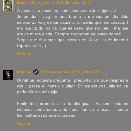
Emily
18 de gener del 2009, a les 19:07
A veces sí, a veces no, com la cançó de Julio Iglesias...
Jo un dia li vaig fer una broma a ma iaia pel dia dels
innocents. Vaig deixar caure a la familia que em casava. I
ma iaia va dir: no cal que es case, que s'ajunte. I ma iaia
era de missa diaria. Sempre sorprenen aquestes dones!
Segur que el temps que passeu en Wow i tu és intens i
l'aprofiteu bé ;-)
Respon
khalina
18 de gener del 2009, a les 19:31
Ui Nimue, aquesta pregunta i pregunta, ara que després a
ella li passa el mateix o pitjor. En aquest cas, ella no va
poder dir res més jaja.
Emily fent bromes a la família jaja... Passem estones
intenses combinades amb nens, família, amics... i també
les nostres estones exclussives
Respon