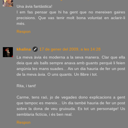
Una àvia fantàstica!
I em fas pensar que hi ha gent que no mereixen gaires
precisions. Que vas tenir molt bona voluntat en aclarir-li
més.
Respon
khalina
17 de gener del 2009, a les 14:28
La meva àvia és moderna a la seva manera. Clar que ella
deia que als balls sempre anava amb guants perquè li feien
angúnia les mans suades... Ais un dia hauria de fer un post
de la meva àvia. O uns quants. Un llibre i tot.
Rita, i tant!
Carme, tens raó, jo de vegades dono explicacions a gent
que tampoc es mereix... Un dia també hauria de fer un post
sobre la dona de veu gruixuda. Es tot un personatge! Us
semblaria fictícia, i és ben real.
Respon