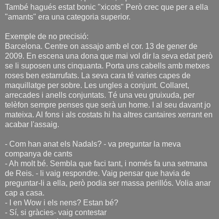
També hagués estat bonic "xicots" Però crec que per a ella
"amants" era una categoria superior.
Exemple de no precisió:
Barcelona. Centre on assajo amb el cor. 13 de gener de
2009. En escena una dona que mai vol dir la seva edat però
se li suposen uns cinquanta. Porta uns cabells amb metxes
roses ben estarrufats. La seva cara té varies capes de
maquillatge per sobre. Les ungles a conjunt. Collaret,
arrecades i anells conjuntats. Té una veu gruixuda, per
telèfon sempre penses que serà un home. I al seu davant jo
mateixa. Al fons i als costats hi ha altres cantaires xerrant en
acabar l'assaig.
- Com han anat els Nadals? - va preguntar la meva
companya de cants
- Ah molt bé. Sembla que faci tant, i només fa una setmana
de Reis. - li vaig respondre. Vaig pensar que havia de
preguntar-li a ella, però podia ser massa perillós. Volia anar
cap a casa.
- I en Wow i els nens? Estan bé?
- Sí, si gràcies- vaig contestar